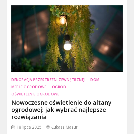
DEKORACJA PRZESTRZENI ZEWNĘTRZNEJ
DOM
MEBLE OGRODOWE
OGRÓD
OŚWIETLENIE OGRODOWE
Nowoczesne oświetlenie do altany
ogrodowej: jak wybrać najlepsze
rozwiązania
18 lipca 2025
Łukasz Mazur