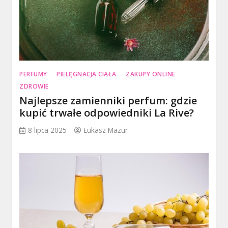
PERFUMY
PIELĘGNACJA CIAŁA
ZAKUPY ONLINE
ZDROWIE
Najlepsze zamienniki perfum: gdzie
kupić trwałe odpowiedniki La Rive?
8 lipca 2025
Łukasz Mazur