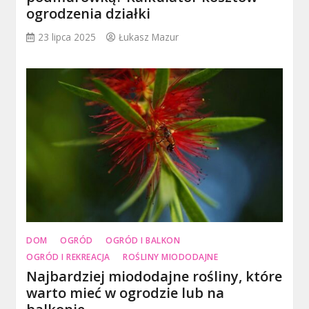
ogrodzenia działki
23 lipca 2025
Łukasz Mazur
DOM
OGRÓD
OGRÓD I BALKON
OGRÓD I REKREACJA
ROŚLINY MIODODAJNE
Najbardziej miododajne rośliny, które
warto mieć w ogrodzie lub na