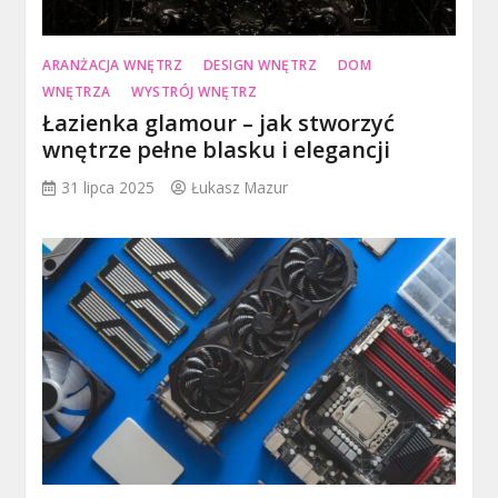
ARANŻACJA WNĘTRZ
DESIGN WNĘTRZ
DOM
WNĘTRZA
WYSTRÓJ WNĘTRZ
Łazienka glamour – jak stworzyć
wnętrze pełne blasku i elegancji
31 lipca 2025
Łukasz Mazur