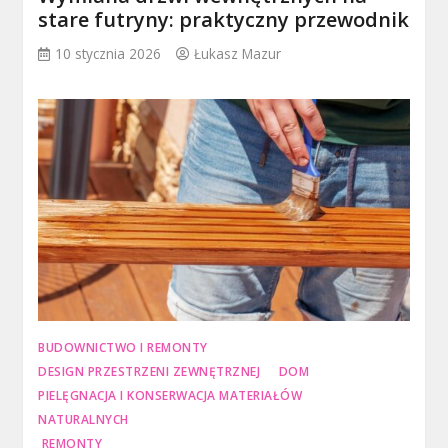
stare futryny: praktyczny przewodnik
10 stycznia 2026
Łukasz Mazur
BUDOWNICTWO I REMONTY
DESIGN PRZESTRZENI ZEWNĘTRZNEJ
DOM
PIELĘGNACJA I KONSERWACJA MATERIAŁÓW
NATURALNYCH
REMONTY