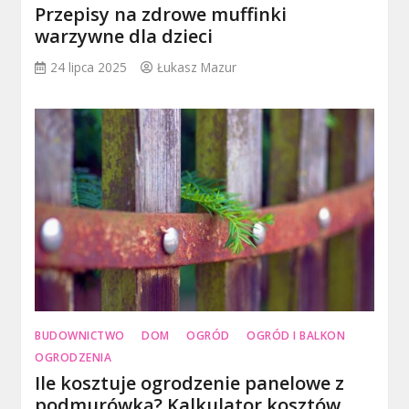
Przepisy na zdrowe muffinki
warzywne dla dzieci
24 lipca 2025
Łukasz Mazur
BUDOWNICTWO
DOM
OGRÓD
OGRÓD I BALKON
OGRODZENIA
Ile kosztuje ogrodzenie panelowe z
podmurówką? Kalkulator kosztów