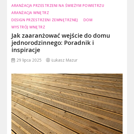
ARANŻACJA PRZESTRZENI NA ŚWIEŻYM POWIETRZU
ARANŻACJA WNĘTRZ
DESIGN PRZESTRZENI ZEWNĘTRZNEJ
DOM
WYSTRÓJ WNĘTRZ
Jak zaaranżować wejście do domu
jednorodzinnego: Poradnik i
inspiracje
29 lipca 2025
Łukasz Mazur