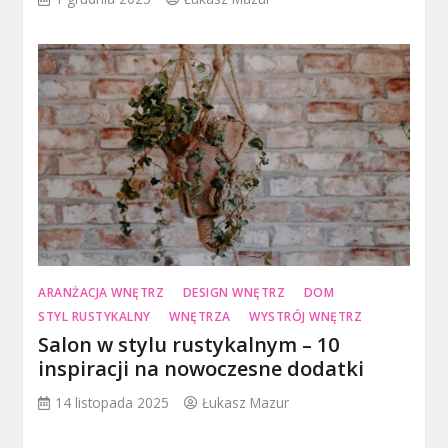
ARANŻACJA WNĘTRZ
DESIGN WNĘTRZ
DOM
STYL RUSTYKALNY
WNĘTRZA
WYSTRÓJ WNĘTRZ
Salon w stylu rustykalnym – 10
inspiracji na nowoczesne dodatki
14 listopada 2025
Łukasz Mazur