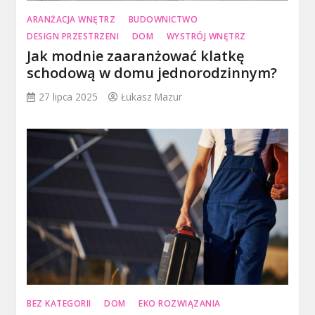
ARANŻACJA WNĘTRZ
BUDOWNICTWO
DESIGN PRZESTRZENI
DOM
WYSTRÓJ WNĘTRZ
Jak modnie zaaranżować klatkę
schodową w domu jednorodzinnym?
27 lipca 2025
Łukasz Mazur
BEZ KATEGORII
DOM
EKO ROZWIĄZANIA