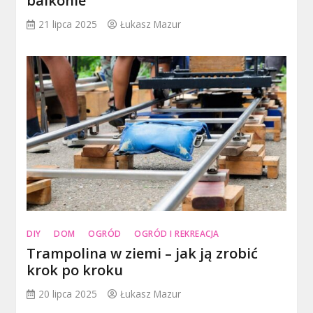
balkonie
21 lipca 2025
Łukasz Mazur
DIY
DOM
OGRÓD
OGRÓD I REKREACJA
Trampolina w ziemi – jak ją zrobić
krok po kroku
20 lipca 2025
Łukasz Mazur