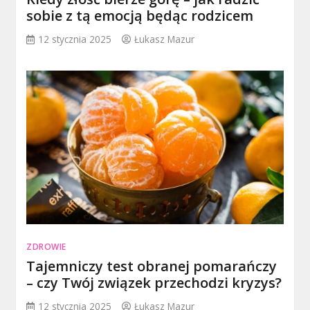
sobie z tą emocją będąc rodzicem
12 stycznia 2025
Łukasz Mazur
ZDROWIE
Tajemniczy test obranej pomarańczy
– czy Twój związek przechodzi kryzys?
12 stycznia 2025
Łukasz Mazur