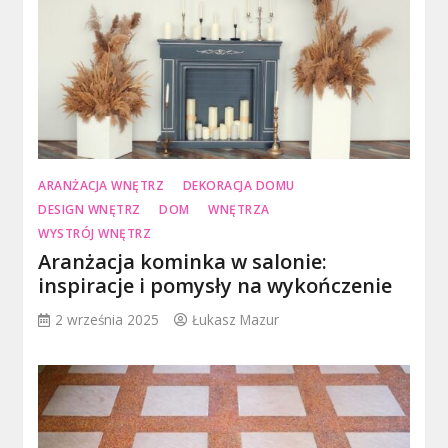
ARANŻACJA WNĘTRZ
DEKORACJA DOMU
DESIGN WNĘTRZ
DOM
WNĘTRZA
WYSTRÓJ WNĘTRZ
Aranżacja kominka w salonie:
inspiracje i pomysły na wykończenie
2 września 2025
Łukasz Mazur