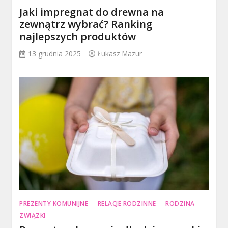
Jaki impregnat do drewna na
zewnątrz wybrać? Ranking
najlepszych produktów
13 grudnia 2025
Łukasz Mazur
PREZENTY KOMUNIJNE
RELACJE RODZINNE
RODZINA
ZWIĄZKI