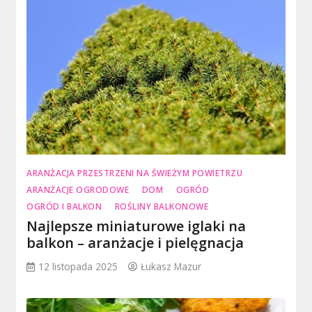
ARANŻACJA PRZESTRZENI NA ŚWIEŻYM POWIETRZU
ARANŻACJE OGRODOWE
DOM
OGRÓD
OGRÓD I BALKON
ROŚLINY BALKONOWE
Najlepsze miniaturowe iglaki na
balkon – aranżacje i pielęgnacja
12 listopada 2025
Łukasz Mazur