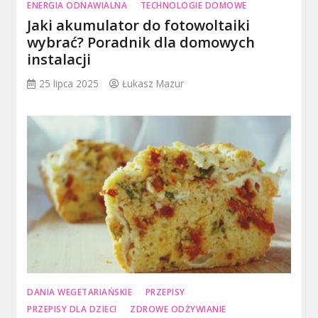
ENERGIA ODNAWIALNA
TECHNOLOGIE DOMOWE
Jaki akumulator do fotowoltaiki
wybrać? Poradnik dla domowych
instalacji
25 lipca 2025
Łukasz Mazur
DANIA WEGETARIAŃSKIE
PRZEPISY
PRZEPISY DLA DZIECI
ZDROWE ODŻYWIANIE