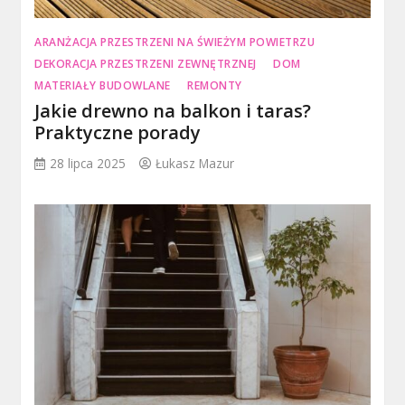
ARANŻACJA PRZESTRZENI NA ŚWIEŻYM POWIETRZU
DEKORACJA PRZESTRZENI ZEWNĘTRZNEJ
DOM
MATERIAŁY BUDOWLANE
REMONTY
Jakie drewno na balkon i taras?
Praktyczne porady
28 lipca 2025
Łukasz Mazur