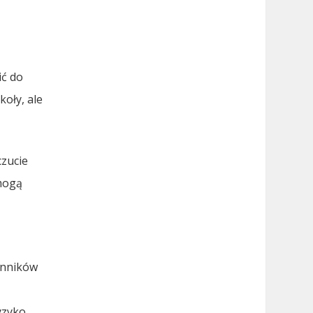
ić do
oły, ale
czucie
 mogą
zynników
yzyko