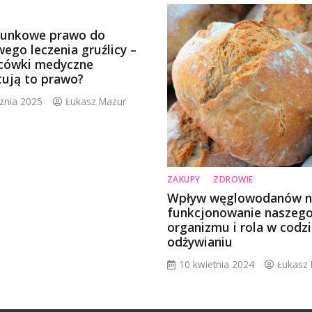
unkowe prawo do
ego leczenia gruźlicy –
acówki medyczne
tują to prawo?
cznia 2025
Łukasz Mazur
ZAKUPY
ZDROWIE
Wpływ węglowodanów n
funkcjonowanie naszeg
organizmu i rola w codz
odżywianiu
10 kwietnia 2024
Łukasz