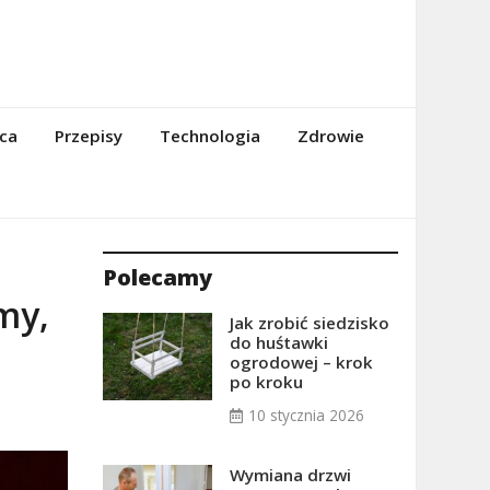
ca
Przepisy
Technologia
Zdrowie
Polecamy
my,
Jak zrobić siedzisko
do huśtawki
ogrodowej – krok
po kroku
10 stycznia 2026
Wymiana drzwi