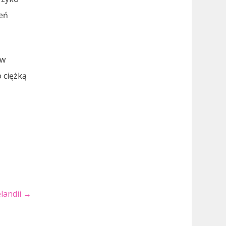
zeń
 w
 ciężką
landii
→