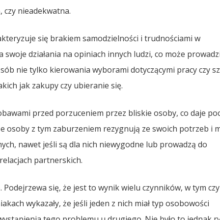
, czy nieadekwatna.
teryzuje się brakiem samodzielności i trudnościami w
 swoje działania na opiniach innych ludzi, co może prowadz
sób nie tylko kierowania wyborami dotyczącymi pracy czy szk
ich jak zakupy czy ubieranie się.
obawami przed porzuceniem przez bliskie osoby, co daje po
, że osoby z tym zaburzeniem rezygnują ze swoich potrzeb i
ch, nawet jeśli są dla nich niewygodne lub prowadzą do
elacjach partnerskich.
. Podejrzewa się, że jest to wynik wielu czynników, w tym c
kach wykazały, że jeśli jeden z nich miał typ osobowości
 wystąpienia tego problemu u drugiego. Nie było to jednak r