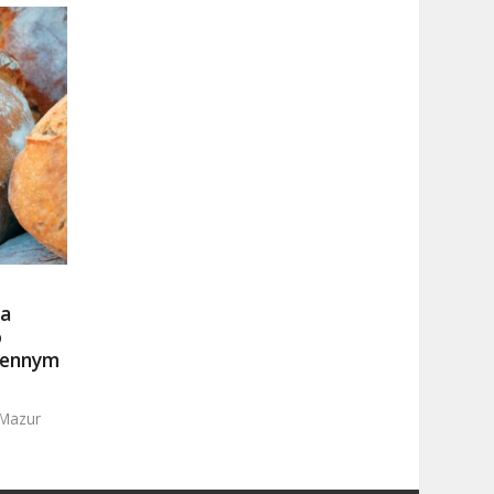
a
o
iennym
 Mazur