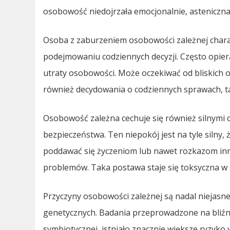
osobowość niedojrzała emocjonalnie, asteniczna
Osoba z zaburzeniem osobowości zależnej charak
podejmowaniu codziennych decyzji. Często opiera
utraty osobowości. Może oczekiwać od bliskich o
również decydowania o codziennych sprawach, tak
Osobowość zależna cechuje się również silnymi 
bezpieczeństwa. Ten niepokój jest na tyle silny
poddawać się życzeniom lub nawet rozkazom inny
problemów. Taka postawa staje się toksyczna w r
Przyczyny osobowości zależnej są nadal niejasne
genetycznych. Badania przeprowadzone na bliźnia
symbiotycznej, istniało znacznie większe ryzyko