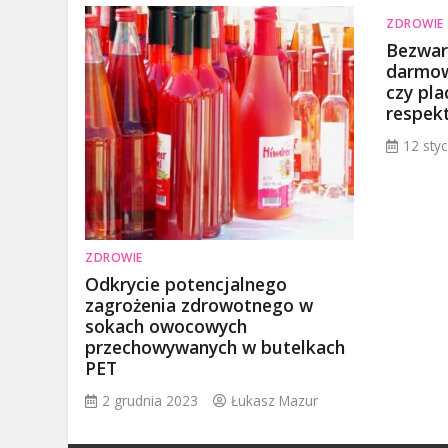
ZDROWIE
Bezwar
darmow
czy pl
respek
12 sty
ZDROWIE
Odkrycie potencjalnego
zagrożenia zdrowotnego w
sokach owocowych
przechowywanych w butelkach
PET
2 grudnia 2023
Łukasz Mazur