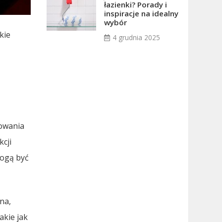
łazienki? Porady i
inspiracje na idealny
wybór
kie
4 grudnia 2025
howania
cji
mogą być
na,
akie jak