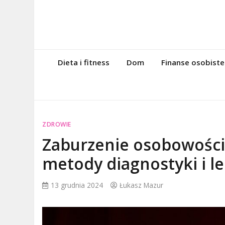
Skip
to
content
magazynintern
Twoje miejsce w sieci!
Dieta i fitness
Dom
Finanse osobiste
ZDROWIE
Zaburzenie osobowości 
metody diagnostyki i l
13 grudnia 2024
Łukasz Mazur