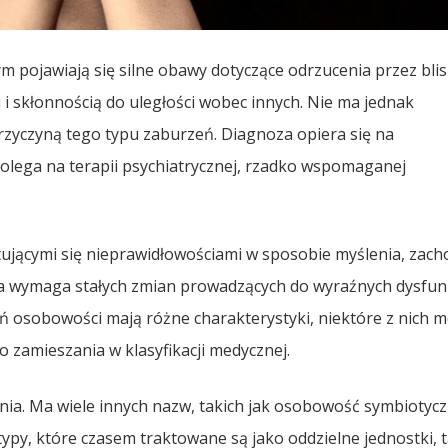
m pojawiają się silne obawy dotyczące odrzucenia przez blis
 i skłonnością do uległości wobec innych. Nie ma jednak
rzyczyną tego typu zaburzeń. Diagnoza opiera się na
j polega na terapii psychiatrycznej, rzadko wspomaganej
jącymi się nieprawidłowościami w sposobie myślenia, zac
a wymaga stałych zmian prowadzących do wyraźnych dysfunk
ń osobowości mają różne charakterystyki, niektóre z nich 
zamieszania w klasyfikacji medycznej.
ia. Ma wiele innych nazw, takich jak osobowość symbiotycz
typy, które czasem traktowane są jako oddzielne jednostki, t