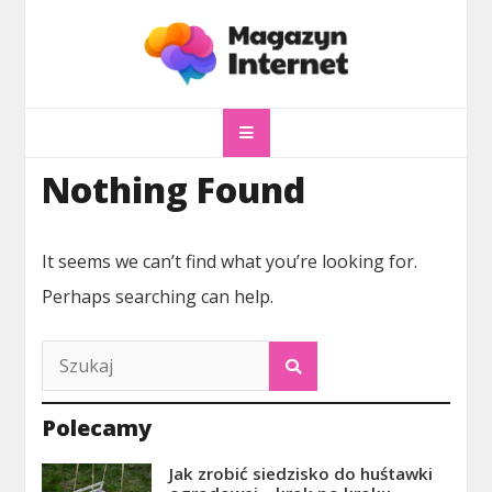
Skip
to
content
magazyninternet
Twoje miejsce w sieci!
Nothing Found
It seems we can’t find what you’re looking for.
Perhaps searching can help.
Polecamy
Jak zrobić siedzisko do huśtawki