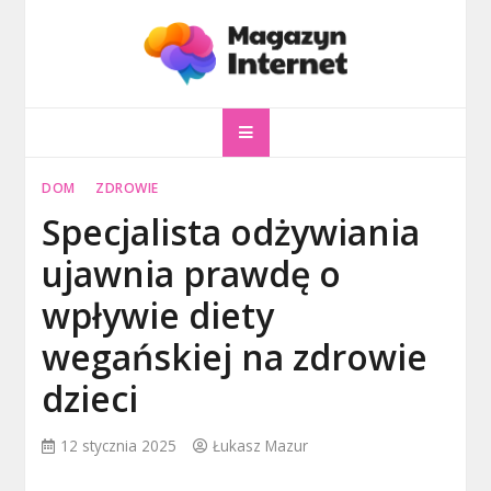
Skip
to
content
magazyninternet
Twoje miejsce w sieci!
DOM
ZDROWIE
Specjalista odżywiania
ujawnia prawdę o
wpływie diety
wegańskiej na zdrowie
dzieci
12 stycznia 2025
Łukasz Mazur