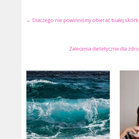
←
Dlaczego nie powinniśmy obierać białej skór
Zalecenia dietetyczne dla zdr