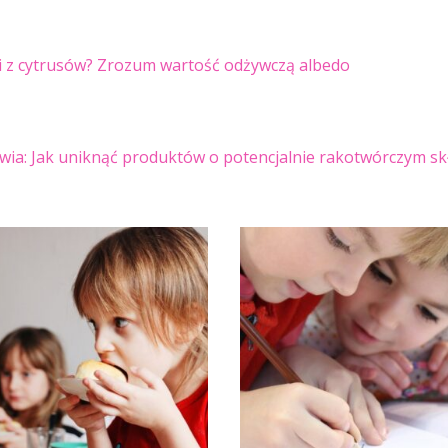
ki z cytrusów? Zrozum wartość odżywczą albedo
owia: Jak uniknąć produktów o potencjalnie rakotwórczym sk