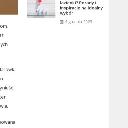
łazienki? Porady i
inspiracje na idealny
wybór
4 grudnia 2025
nom.
az
zych
placówki
mu
ynieść
ten
wia.
asowana