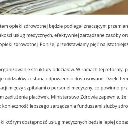
ystem opieki zdrowotnej będzie podlegał znaczącym przemia
akości usług medycznych, efektywniej zarządzane zasoby or
pieki zdrowotnej. Poniżej przedstawiamy pięć najistotniejs
zeorganizowanie struktury oddziałów. W ramach tej reformy, 
cje oddziałów zostaną odpowiednio dostosowane. Dzięki te
acji między szpitalami o personel medyczny, co powinno prz
om zadłużenia placówek. Ministerstwo Zdrowia zapewnia, że 
z konieczność lepszego zarządzania funduszami służby zdro
ięki którym dostępność usług medycznych będzie lepiej dop