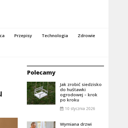
ca
Przepisy
Technologia
Zdrowie
Polecamy
Jak zrobić siedzisko
do huśtawki
u
ogrodowej – krok
po kroku
10 stycznia 2026
Wymiana drzwi