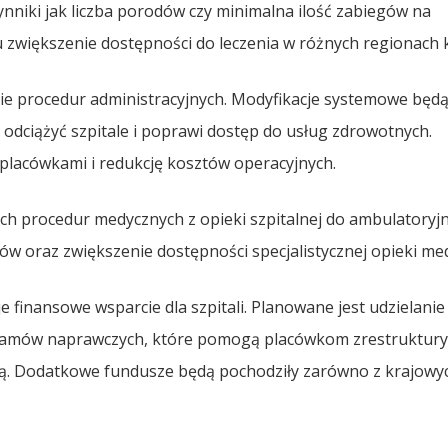
ynniki jak liczba porodów czy minimalna ilość zabiegów na
 zwiększenie dostępności do leczenia w różnych regionach k
nie procedur administracyjnych. Modyfikacje systemowe będ
i odciążyć szpitale i poprawi dostęp do usług zdrowotnych.
 placówkami i redukcję kosztów operacyjnych.
h procedur medycznych z opieki szpitalnej do ambulatoryjn
ztów oraz zwiększenie dostępności specjalistycznej opieki me
e finansowe wsparcie dla szpitali. Planowane jest udzielanie
gramów naprawczych, które pomogą placówkom zrestruktur
wą. Dodatkowe fundusze będą pochodziły zarówno z krajowych