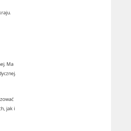
raju.
ą
ej. Ma
dycznej.
yzować
, jak i