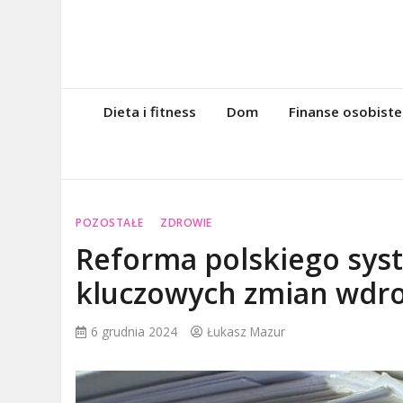
Skip
to
content
magazynintern
Twoje miejsce w sieci!
Dieta i fitness
Dom
Finanse osobiste
POZOSTAŁE
ZDROWIE
Reforma polskiego syst
kluczowych zmian wdro
6 grudnia 2024
Łukasz Mazur