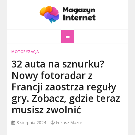
Skip
to
content
magazyninternet
Twoje miejsce w sieci!
MOTORYZACJA
32 auta na sznurku?
Nowy fotoradar z
Francji zaostrza reguły
gry. Zobacz, gdzie teraz
musisz zwolnić
3 sierpnia 2024
Łukasz Mazur