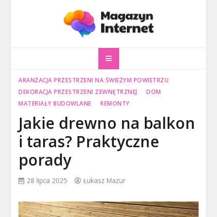
Skip
to
content
magazyninternet
Twoje miejsce w sieci!
ARANŻACJA PRZESTRZENI NA ŚWIEŻYM POWIETRZU
DEKORACJA PRZESTRZENI ZEWNĘTRZNEJ
DOM
MATERIAŁY BUDOWLANE
REMONTY
Jakie drewno na balkon
i taras? Praktyczne
porady
28 lipca 2025
Łukasz Mazur