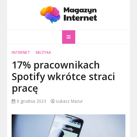
Skip
to
content
magazyninternet
Twoje miejsce w sieci!
INTERNET
MUZYKA
17% pracownikach
Spotify wkrótce straci
pracę
6 grudnia 2023
Łukasz Mazur