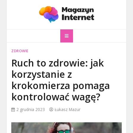
Skip
to
content
magazyninternet
Twoje miejsce w sieci!
ZDROWIE
Ruch to zdrowie: jak
korzystanie z
krokomierza pomaga
kontrolować wagę?
2 grudnia 2023
Łukasz Mazur