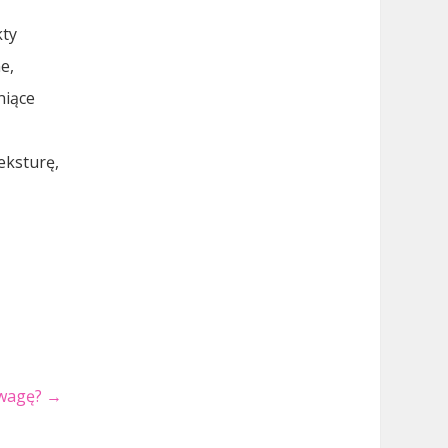
kty
e,
niące
eksturę,
 wagę?
→