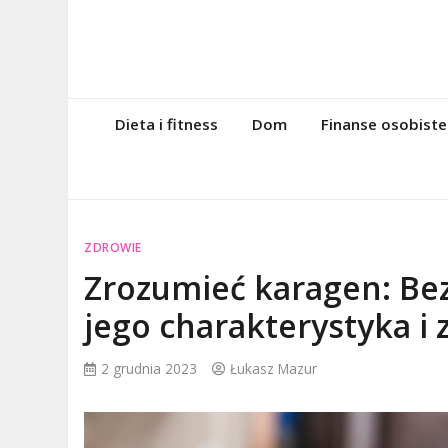
Skip
to
content
magazynintern
Twoje miejsce w sieci!
Dieta i fitness
Dom
Finanse osobiste
ZDROWIE
Zrozumieć karagen: Be
jego charakterystyka i
2 grudnia 2023
Łukasz Mazur