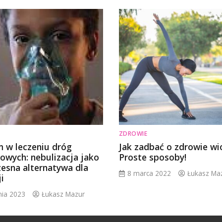
ZDROWIE
m w leczeniu dróg
Jak zadbać o zdrowie wi
owych: nebulizacja jako
Proste sposoby!
esna alternatywa dla
8 marca 2022
Łukasz Ma
ji
nia 2023
Łukasz Mazur