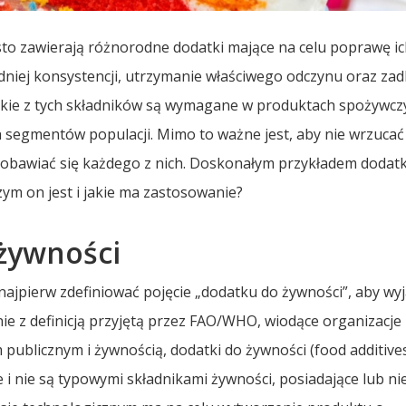
sto zawierają różnorodne dodatki mające na celu poprawę i
niej konsystencji, utrzymanie właściwego odczynu oraz zad
ystkie z tych składników są wymagane w produktach spożywczy
 segmentów populacji. Mimo to ważne jest, aby nie wrzucać
e obawiać się każdego z nich. Doskonałym przykładem dodat
czym on jest i jakie ma zastosowanie?
 żywności
jpierw zdefiniować pojęcie „dodatku do żywności”, aby wyj
ie z definicją przyjętą przez FAO/WHO, wiodące organizacje
publicznym i żywnością, dodatki do żywności (food additives
 i nie są typowymi składnikami żywności, posiadające lub ni