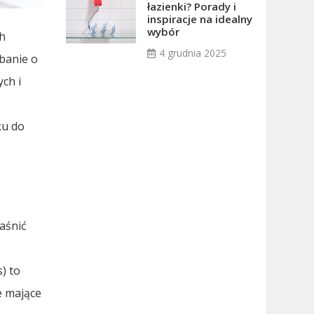
łazienki? Porady i
inspiracje na idealny
wybór
ch
4 grudnia 2025
banie o
ch i
ku do
aśnić
) to
e mające