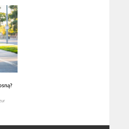
osną?
zur