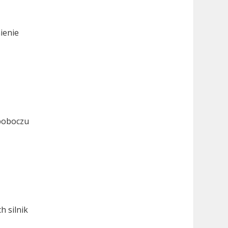
ienie
 poboczu
h silnik