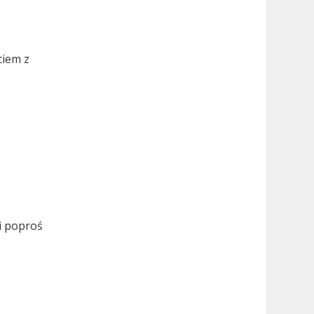
ciem z
i poproś