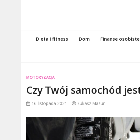
Skip
to
content
magazynintern
Twoje miejsce w sieci!
Dieta i fitness
Dom
Finanse osobiste
MOTORYZACJA
Czy Twój samochód jes
16 listopada 2021
Łukasz Mazur