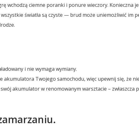
w grę wchodzą ciemne poranki i ponure wieczory. Konieczna je
 wszystkie światła są czyste — brud może uniemożliwić im p
drodze.
aładowany i nie wymaga wymiany.
 akumulatora Twojego samochodu, więc upewnij się, że ni
c swój akumulator w renomowanym warsztacie – zwłaszcza 
 zamarzaniu.