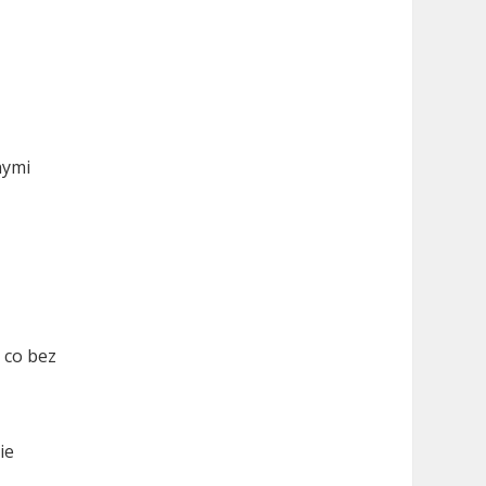
nymi
 co bez
ie