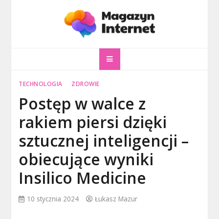
Skip
to
content
magazyninternet
Twoje miejsce w sieci!
TECHNOLOGIA
ZDROWIE
Postęp w walce z
rakiem piersi dzięki
sztucznej inteligencji –
obiecujące wyniki
Insilico Medicine
10 stycznia 2024
Łukasz Mazur