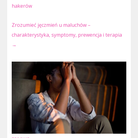
hakerów
Zrozumieć jęczmień u maluchów –
charakterystyka, symptomy, prewencja i terapia
→