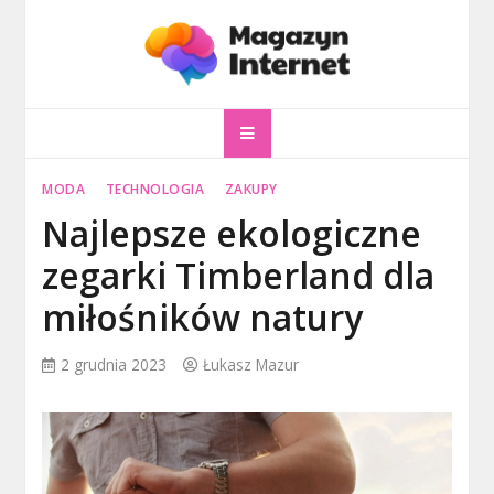
Skip
to
content
magazyninternet
Twoje miejsce w sieci!
MODA
TECHNOLOGIA
ZAKUPY
Najlepsze ekologiczne
zegarki Timberland dla
miłośników natury
2 grudnia 2023
Łukasz Mazur