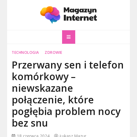
Skip
to
content
magazyninternet
Twoje miejsce w sieci!
TECHNOLOGIA
ZDROWIE
Przerwany sen i telefon
komórkowy –
niewskazane
połączenie, które
pogłębia problem nocy
bez snu
18 czerwca 2024
Łukasz Mazur