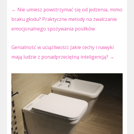
←
Nie umiesz powstrzymać się od jedzenia, mimo
braku głodu? Praktyczne metody na zwalczanie
emocjonalnego spożywania posiłków
Genialność w uciążliwości: Jakie cechy i nawyki
mają ludzie z ponadprzeciętną inteligencją?
→