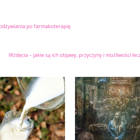
odżywiania po farmakoterapię
Wzdęcia – jakie są ich objawy, przyczyny i możliwości le