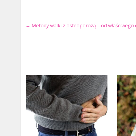
←
Metody walki z osteoporozą – od właściwego 