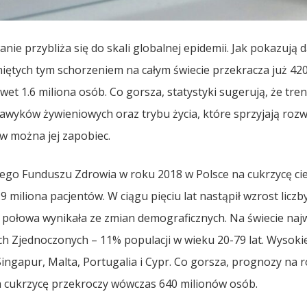
anie przybliża się do skali globalnej epidemii. Jak pokazują 
niętych tym schorzeniem na całym świecie przekracza już 42
wet 1.6 miliona osób. Co gorsza, statystyki sugerują, że tre
awyków żywieniowych oraz trybu życia, które sprzyjają roz
w można jej zapobiec.
go Funduszu Zdrowia w roku 2018 w Polsce na cukrzycę cie
.9 miliona pacjentów. W ciągu pięciu lat nastąpił wzrost licz
e połowa wynikała ze zmian demograficznych. Na świecie naj
h Zjednoczonych – 11% populacji w wieku 20-79 lat. Wysoki
 Singapur, Malta, Portugalia i Cypr. Co gorsza, prognozy na 
 na cukrzycę przekroczy wówczas 640 milionów osób.