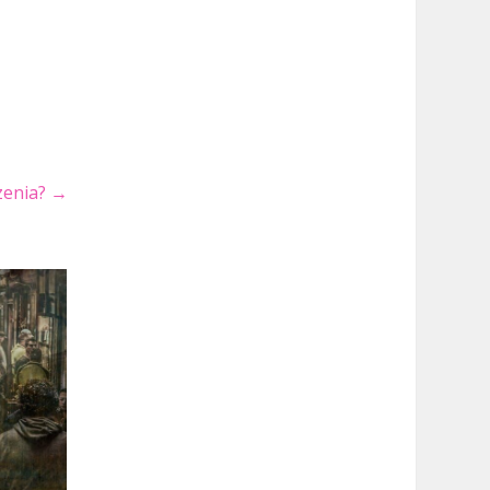
czenia?
→