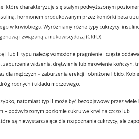
zne, które charakteryzuje się stałym podwyższonym poziom
 insuliną, hormonem produkowanym przez komórki beta trzus
ego w krwiobiegu. Wyróżniamy różne typy cukrzycy: insulin
onogenową i związaną z mukowiscydozą (CRFD).
ę I lub II typu należą: wzmożone pragnienie i częste oddaw
, zaburzenia widzenia, drętwienie lub mrowienie kończyn, t
z dla mężczyzn – zaburzenia erekcji i obniżone libido. Kobie
e dróg rodnych i układu moczowego.
 szybko, natomiast typ II może być bezobjawowy przez wiele l
m – podwyższonym poziomie cukru we krwi na czczo lub
które są niewystarczające dla rozpoznania cukrzycy, ale zap