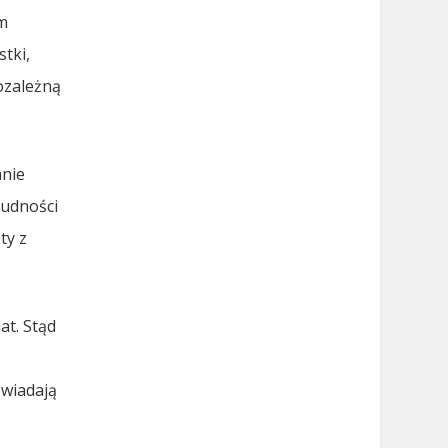
em
tki,
ozależną
anie
rudności
ty z
at. Stąd
owiadają