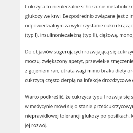
Cukrzyca to nieuleczalne schorzenie metabolic
glukozy we krwi. Bezpośrednio związane jest z
odpowiedzialnym za wykorzystanie cukru krążąc
(typ I), insulinoniezależną (typ II), ciążową, m
Do objawów sugerujących rozwijającą się cukrzyc
moczu, zwiększony apetyt, przewlekłe zmęczenie
z gojeniem ran, utrata wagi mimo braku diety ora
cukrzycą często cierpią na infekcje drożdżycow
Warto podkreślić, że cukrzyca typu I rozwija się
w medycynie mówi się o stanie przedcukrzycowy
nieprawidłowej tolerancji glukozy po posiłkach, 
jej rozwój.