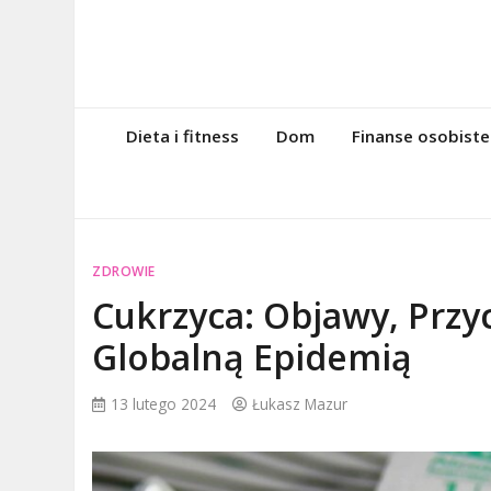
Skip
to
content
magazynintern
Twoje miejsce w sieci!
Dieta i fitness
Dom
Finanse osobiste
ZDROWIE
Cukrzyca: Objawy, Przy
Globalną Epidemią
13 lutego 2024
Łukasz Mazur