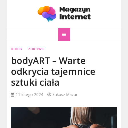
Skip
to
content
magazyninternet
Twoje miejsce w sieci!
HOBBY
ZDROWIE
bodyART – Warte
odkrycia tajemnice
sztuki ciała
11 lutego 2024
Łukasz Mazur