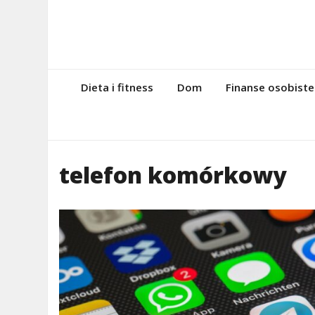
Skip
to
content
magazynintern
Twoje miejsce w sieci!
Dieta i fitness
Dom
Finanse osobiste
telefon komórkowy