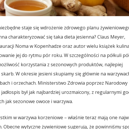
, niezbędne staje się wdrożenie zdrowego planu żywienioweg
 charakteryzować się taka dieta jesienna? Claus Meyer,
auracji Noma w Kopenhadze oraz autor wielu książek kulin
sowanie jej do rytmu pór roku. W szczególności na półkuli pó
ożliwość korzystania z sezonowych produktów, najlepiej
skarb. W okresie jesieni skupiamy się głównie na warzywac
bach i orzechach. Ministerstwo Zdrowia poprzez Narodowy
jadłospis był jak najbardziej urozmaicony, z regularnymi g
ich jak sezonowe owoce i warzywa.
tkim w warzywa korzeniowe – właśnie teraz mają one najw
h. Obecne wytyczne żywieniowe sugerują, że powinniśmy s