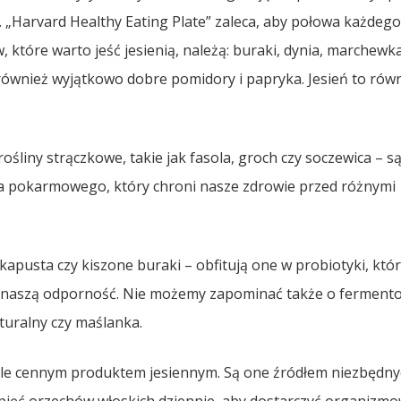
 „Harvard Healthy Eating Plate” zaleca, aby połowa każdego
 które warto jeść jesienią, należą: buraki, dynia, marchewka
 również wyjątkowo dobre pomidory i papryka. Jesień to równ
ośliny strączkowe, takie jak fasola, groch czy soczewica – s
ka pokarmowego, który chroni nasze zdrowie przed różnymi
kapusta czy kiszone buraki – obfitują one w probiotyki, któ
ją naszą odporność. Nie możemy zapominać także o fermen
aturalny czy maślanka.
ykle cennym produktem jesiennym. Są one źródłem niezbędn