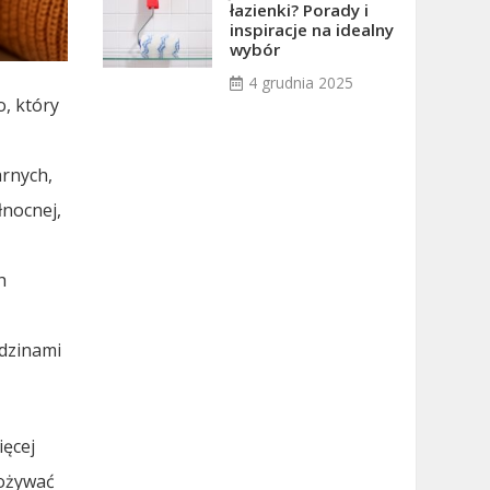
łazienki? Porady i
inspiracje na idealny
wybór
4 grudnia 2025
o, który
arnych,
łnocnej,
h
odzinami
ięcej
pożywać