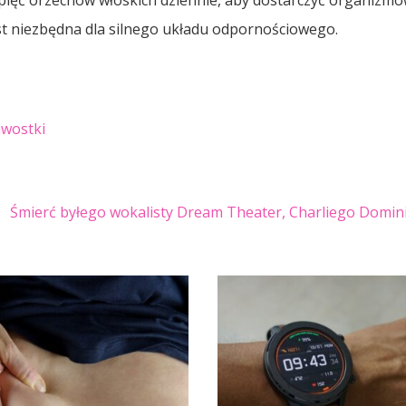
pięć orzechów włoskich dziennie, aby dostarczyć organizmo
jest niezbędna dla silnego układu odpornościowego.
awostki
Śmierć byłego wokalisty Dream Theater, Charliego Domin