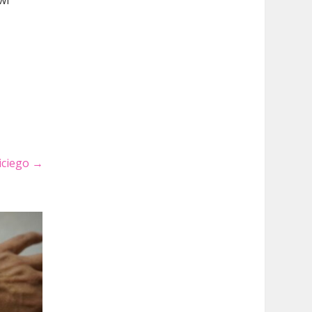
wi
iciego
→