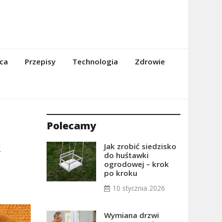
ca
Przepisy
Technologia
Zdrowie
Polecamy
ą
Jak zrobić siedzisko
do huśtawki
ogrodowej – krok
po kroku
10 stycznia 2026
Wymiana drzwi