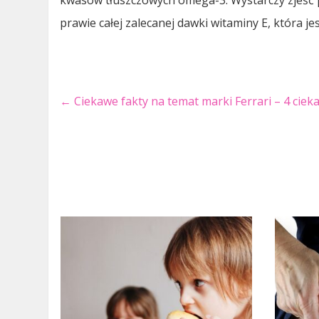
kwasów tłuszczowych omega-3. Wystarczy zjeść 
prawie całej zalecanej dawki witaminy E, która 
←
Ciekawe fakty na temat marki Ferrari – 4 ciek