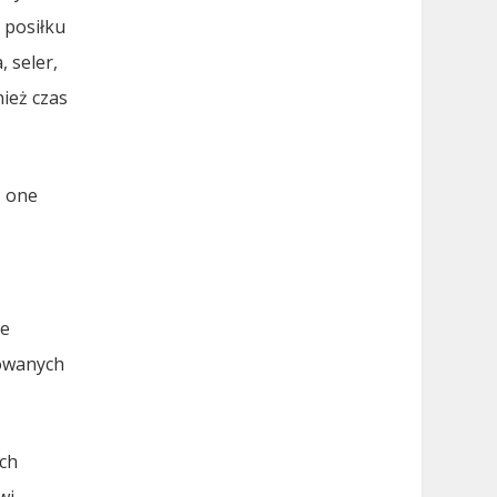
 posiłku
, seler,
ież czas
ą one
re
towanych
ych