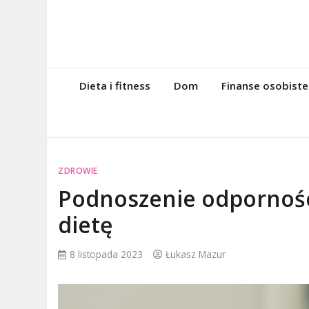
Skip
to
content
magazynintern
Twoje miejsce w sieci!
Dieta i fitness
Dom
Finanse osobiste
ZDROWIE
Podnoszenie odpornośc
dietę
8 listopada 2023
Łukasz Mazur