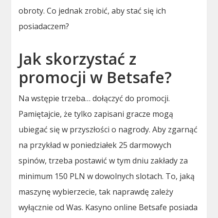
obroty. Co jednak zrobić, aby stać się ich
posiadaczem?
Jak skorzystać z
promocji w Betsafe?
Na wstępie trzeba… dołączyć do promocji.
Pamiętajcie, że tylko zapisani gracze mogą
ubiegać się w przyszłości o nagrody. Aby zgarnąć
na przykład w poniedziałek 25 darmowych
spinów, trzeba postawić w tym dniu zakłady za
minimum 150 PLN w dowolnych slotach. To, jaką
maszynę wybierzecie, tak naprawdę zależy
wyłącznie od Was. Kasyno online Betsafe posiada