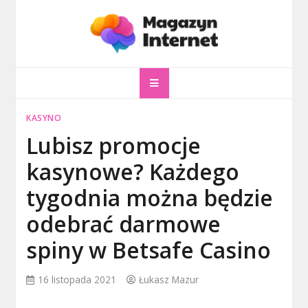
Skip
to
content
magazyninternet
Twoje miejsce w sieci!
KASYNO
Lubisz promocje
kasynowe? Każdego
tygodnia można będzie
odebrać darmowe
spiny w Betsafe Casino
16 listopada 2021
Łukasz Mazur