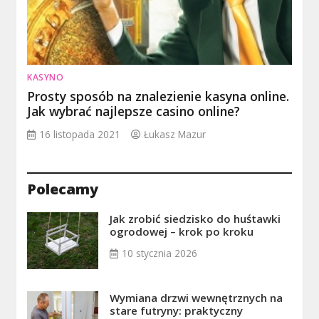
KASYNO
Prosty sposób na znalezienie kasyna online.
Jak wybrać najlepsze casino online?
16 listopada 2021
Łukasz Mazur
Polecamy
Jak zrobić siedzisko do huśtawki
ogrodowej – krok po kroku
10 stycznia 2026
Wymiana drzwi wewnętrznych na
stare futryny: praktyczny