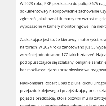
W 2023 roku, PKP przekazało do policji 3675 na
dokumentowały nieodpowiednie zachowanie użyt
zgłoszeń. Jakubowski tłumaczy ten wzrost między
wyposażone w kamery monitoringowe i na niektó
Zaskakujące jest to, że kierowcy, motorzyści, ro
na torach. W 2024 roku zanotowano już 55 wyp
wcześniej odnotowano 177 takich zdarzeń. Najcz
pod opuszczające się szlabany, omijanie zamkni
bez możliwości zjazdu oraz niewłaściwe reagowa
Nadkomisarz Robert Opas z Biura Ruchu Drogoweg
przejazdu kolejowego i przejeżdżający przez sz
pojazd z prędkością, która pozwoli mu na zatrz
urządzenie zabezpieczające zabrania wjazdu na