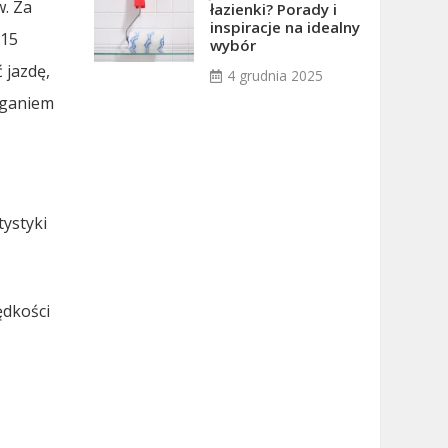
w. Za
łazienki? Porady i
inspiracje na idealny
 15
wybór
 jazdę,
4 grudnia 2025
eganiem
tystyki
ędkości