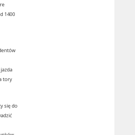
re
ad 1400
ydentów
 jazda
a tory
y się do
wadzić
runków