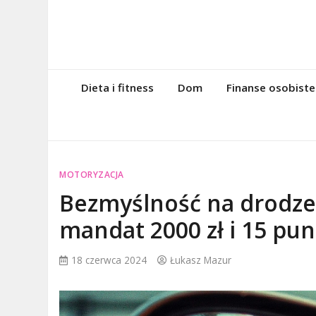
Skip
to
content
magazynintern
Twoje miejsce w sieci!
Dieta i fitness
Dom
Finanse osobiste
MOTORYZACJA
Bezmyślność na drodze k
mandat 2000 zł i 15 pu
18 czerwca 2024
Łukasz Mazur