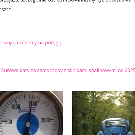
eszcz.
łaszają problemy na potęgę
: Surowe kary za samochody z silnikami spalinowymi od 202