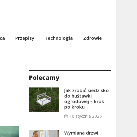
ca
Przepisy
Technologia
Zdrowie
Polecamy
Jak zrobić siedzisko
do huśtawki
ogrodowej – krok
po kroku
10 stycznia 2026
Wymiana drzwi