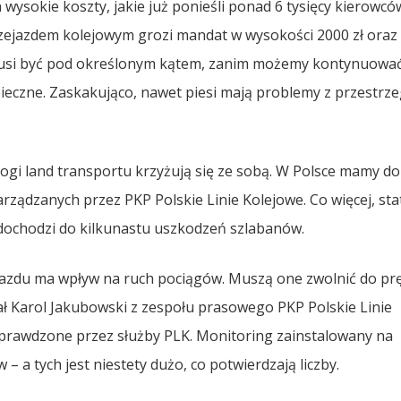
 wysokie koszty, jakie już ponieśli ponad 6 tysięcy kierowcó
zejazdem kolejowym grozi mandat w wysokości 2000 zł oraz
musi być pod określonym kątem, zanim możemy kontynuować
pieczne. Zaskakująco, nawet piesi mają problemy z przestrz
ogi land transportu krzyżują się ze sobą. W Polsce mamy do
arządzanych przez PKP Polskie Linie Kolejowe. Co więcej, sta
 dochodzi do kilkunastu uszkodzeń szlabanów.
jazdu ma wpływ na ruch pociągów. Muszą one zwolnić do pr
ał Karol Jakubowski z zespołu prasowego PKP Polskie Linie
sprawdzone przez służby PLK. Monitoring zainstalowany na
 a tych jest niestety dużo, co potwierdzają liczby.