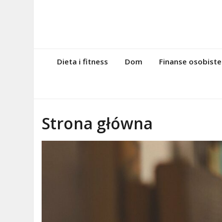
Skip
to
content
magazynintern
Twoje miejsce w sieci!
Dieta i fitness
Dom
Finanse osobiste
Strona główna